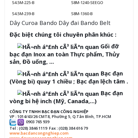
S4.5M-225-B
S8M-1240-SEEGO
S4.5M-239-B
S8M-1360-B
Dây Curoa Bando Dây đai Bando Belt
Đặc biệt chúng tôi chuyên phân khúc :
Gối đỡ
bạc đạn Inox an toàn Thực phẩm, Thủy
sản, Đồ uống, …
Bạc đạn
(Vòng bi) quay 1 chiều ; Bạc đạn lệch tâm .
Bạc đạn
vòng bi hệ inch (Mỹ, Canada,…)
CÔNG TY TNHH BẠC ĐẠN CÔNG NGHIỆP
VP : 1014/43/26 CMT8, Phường 5, Q.Tân Bình, TP.HCM
0903 765 939
Tel : (028) 3846 1119 Fax : (028) 384 616 79
www.bacdancongnghiep.com
www.daycuroacongnghiep.com