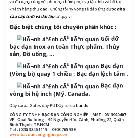
và đa dạng cùng với phương châm phục vụ tận tình và hổ trợ
khách hàng chu đáo . Chúng tôi hy vọng sẽ đáp ứng được
nhu
cầu cấp thời và dài lâu
từ qúy vị .
Đặc biệt chúng tôi chuyên phân khúc :
Gối đỡ
bạc đạn Inox an toàn Thực phẩm, Thủy
sản, Đồ uống, …
Bạc đạn
(Vòng bi) quay 1 chiều ; Bạc đạn lệch tâm .
Bạc đạn
vòng bi hệ inch (Mỹ, Canada,
Dây curoa Gates dây PU Dây curoa bando
CÔNG TY TNHH BẠC ĐẠN CÔNG NGHIỆP – MST : 0313920407
VP : Opal Building – 92 Nguyễn Hữu Cảnh, Phường 22, Quận
Bình Thạnh, TP.HCM
Tel : (028) 3846 1119 – 0903 765 939
www.bacdancongnghiep.com