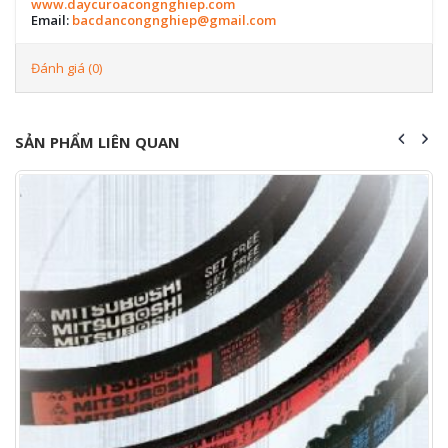
www.daycuroacongnghiep.com
Email:
bacdancongnghiep@gmail.com
Đánh giá (0)
SẢN PHẨM LIÊN QUAN