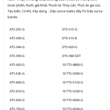
Dược phẩm, Nước giải khát, Thuốc lá, Thủy sản, Thức ăn gia súc,
Tàu biển, Cơ khí, Xây dựng …Dây curoa Gates dây PU Dây curoa
bando.
AT5-255-G
DT5-515-G
AT5-300-G
DT5-515-B
AT5-340-G
DT5-620-G
AT5-390-G
DT5-940-SDT
AT5-420-G
10-TT5-4800-G
AT5-545-G
10-TT5-5000-G
AT5-600-G
10-TT5-5120-G
AT5-610-G
10-TT5-5200-G
AT5-630-G
10-TT5-6000-G
AT5-750-G
10-TT5-6200-G