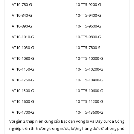
AT10-780-G
10-TT5-9200-G
AT10-840-G
10-TT5-9400-G
AT10-890-G
10-TT5-9600-G
AT10-1010-G
10-TT5-9800-G
AT10-1050-G
10-TT5-7800-S
AT10-1080-G
10-TT5-10000-G
AT10-1150-G
10-TT5-10200-G
AT10-1250-G
10-TT5-10400-G
AT10-1500-G
10-TT5-10600-G
AT10-1600-G
10-TT5-11200-G
AT10-1700-G
10-TT5-13600-G
Với gần 2 thập niên cung cấp Bạc đạn vòng bi và Dây curoa Công
nghiệp trên thị trường trong nước, lượng hàng dự trữ phong phú