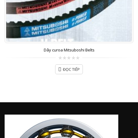
Dây curoa Mitsuboshi Belts
0
out
ĐỌC TIẾP
of
5